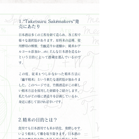
1.”Taketsuru Sakémakers”発
売にあたり
日本酒は多くの工程を経て造られ、各工程で
様々な選択肢があります。原料米の品種、使
用酵母の種類、生酛造りか速醸か、純米かア
ルコール添加か…etc.どんな日本酒を造るか
という目的によって酒蔵は選んでいるので
す。
この度、従来１つしかなかった精米方法に
『扁平精米』という新たな選択肢が加わりま
した。このページでは、竹鶴酒造がこの新し
い精米方法を採用した経緯をご紹介します。
私たちがどの様に酒造りを計画しているか、
身近に感じて頂ければ幸いです。
2.精米の目的とは？
食用でも日本酒用でも米が消化、発酵しやす
いよう精米して糠を取り除きます。日本酒の