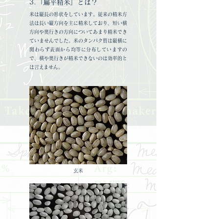
3.『扁平精米』とは？
米は縦長の形状をしています。従来の精米方
法は長い縦方向を主に精米しており、短い横
方向や奥行きの方向についてあまり精米でき
ていませんでした。米のタンパク質は縦横に
関わらず表面から均等に分布していますの
で、横や奥行きが精米できないのは効率的と
は言えませ
ん。
玄米