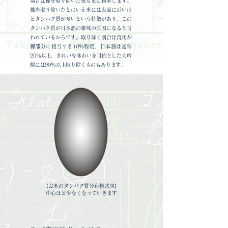
場合は糠を取り除いた後も更に精米します。
糠を取り除いたとはいえ米には表面に近いほ
どタンパク質が多いという特徴があり、この
タンパク質が日本酒の雑味の原因になると言
われているからです。取り除く割合は食用が
糠部分に相当する10％程度、日本酒は通常
20％以上、きれいな味わいを目的とした大吟
醸には90％以上取り除くものもあります。
【お米のタンパク質分布模式図】
中心ほど少なくなっていきます