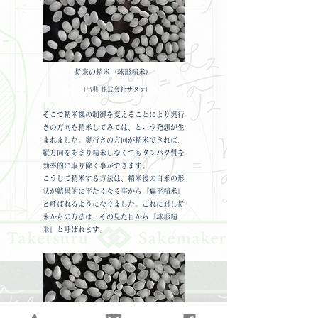
従来の精米（球形精米）
（出典 株式会社サタケ）
そこで精米機の制御を変えることにより奥行
きの方向を精米してみては、という発想が生
まれました。奥行きの方向が精米できれば、
縦方向をあまり精米しなくてもタンパク質を
効率的に取り除く事ができます。
こうして精米する方法は、精米後の白米の形
状が結果的に平たくなる事から『扁平精米』
と呼ばれるようになりました。これに対し従
来からの方法は、その見た目から『球形精
米』と呼ばれます。